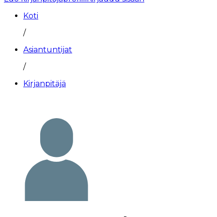
Koti
/
Asiantuntijat
/
Kirjanpitäjä